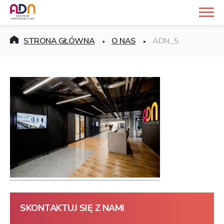
STRONA GŁÓWNA
O NAS
ADN_5
SKONTAKTUJ SIĘ Z NAMI