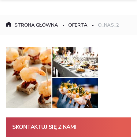
STRONA GŁÓWNA
OFERTA
O_NAS_2
SKONTAKTUJ SIĘ Z NAMI