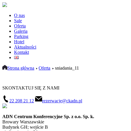
O nas
Sale
Oferta
Galeria
Parking
Hotel
Aktualności
Kontakt
Strona główna
Oferta
sniadania_11
SKONTAKTUJ SIĘ Z NAMI
22 208 21 12
rezerwacje@ckadn.pl
ADN Centrum Konferencyjne Sp. z o.o. Sp. k.
Browary Warszawskie
Budynek GH; wejście B