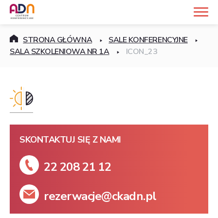
STRONA GŁÓWNA
SALE KONFERENCYJNE
SALA SZKOLENIOWA NR 1A
ICON_23
SKONTAKTUJ SIĘ Z NAMI
22 208 21 12
rezerwacje@ckadn.pl