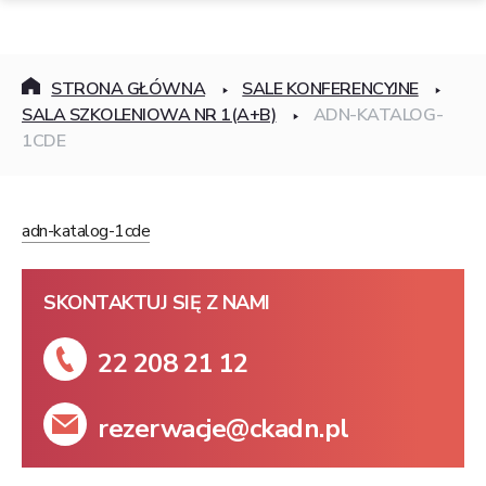
STRONA GŁÓWNA
SALE KONFERENCYJNE
SALA SZKOLENIOWA NR 1(A+B)
ADN-KATALOG-
1CDE
adn-katalog-1cde
SKONTAKTUJ SIĘ Z NAMI
22 208 21 12
rezerwacje@ckadn.pl