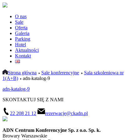
O nas
Sale
Oferta
Galeria
Parking
Hotel
Aktualności
Kontakt
Strona główna
Sale konferencyjne
Sala szkoleniowa nr
1(A+B)
adn-katalog-9
adn-katalog-9
SKONTAKTUJ SIĘ Z NAMI
22 208 21 12
rezerwacje@ckadn.pl
ADN Centrum Konferencyjne Sp. z o.o. Sp. k.
Browary Warszawskie