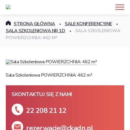
STRONA GŁÓWNA
SALE KONFERENCYJNE
SALA SZKOLENIOWA NR 1D
SALA SZKOLENIOWA
POWIERZCHNIA: 462 M²
Sala Szkoleniowa POWIERZCHNIA: 462 m²
SKONTAKTUJ SIĘ Z NAMI
22 208 21 12
rezerwacje@ckadn.pl